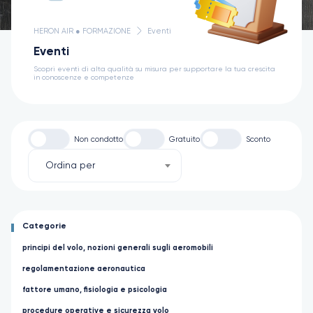
HERON AIR ● FORMAZIONE
Eventi
Eventi
Scopri eventi di alta qualità su misura per supportare la tua crescita
in conoscenze e competenze
Non condotto
Gratuito
Sconto
Ordina per
Categorie
principi del volo, nozioni generali sugli aeromobili
regolamentazione aeronautica
fattore umano, fisiologia e psicologia
procedure operative e sicurezza volo