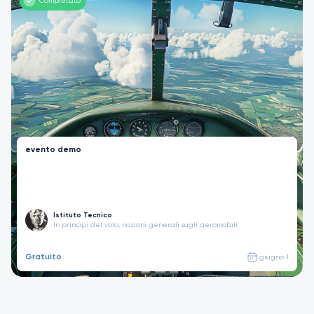
Completato
evento demo
Istituto Tecnico
In principi del volo, nozioni generali sugli aeromobili
Gratuito
giugno 1